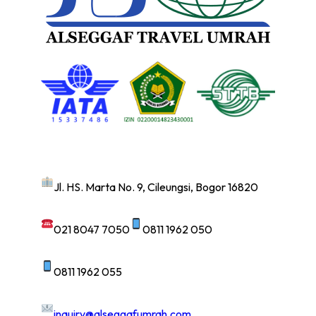
Jl. HS. Marta No. 9, Cileungsi, Bogor 16820
021 8047 7050
0811 1962 050
0811 1962 055
inquiry@alseggafumrah.com